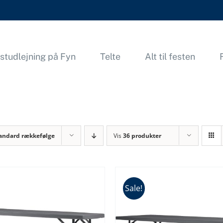
studlejning på Fyn
Telte
Alt til festen
andard rækkefølge
Vis
36 produkter
Sale!