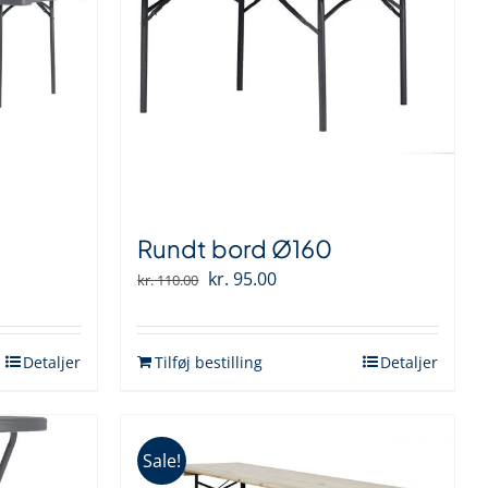
Rundt bord Ø160
Den
Den
kr.
95.00
kr.
110.00
oprindelige
aktuelle
pris
pris
Detaljer
Tilføj bestilling
Detaljer
var:
er:
kr. 110.00.
kr. 95.00.
Sale!