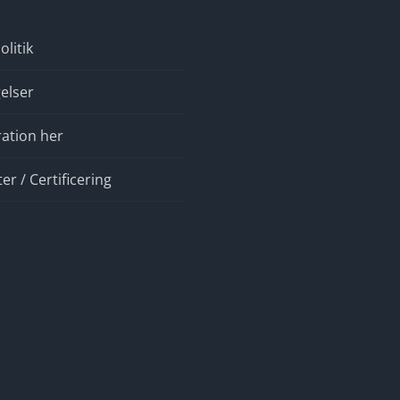
olitik
elser
ration her
r / Certificering