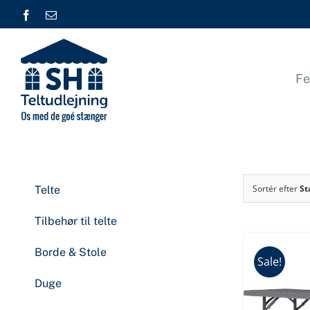
Skip
Facebook
E-
mail
to
content
Fe
Sortér efter
St
Telte
Tilbehør til telte
Borde & Stole
Sale!
Duge