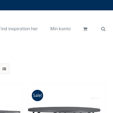
Find inspiration her
Min konto
Sale!