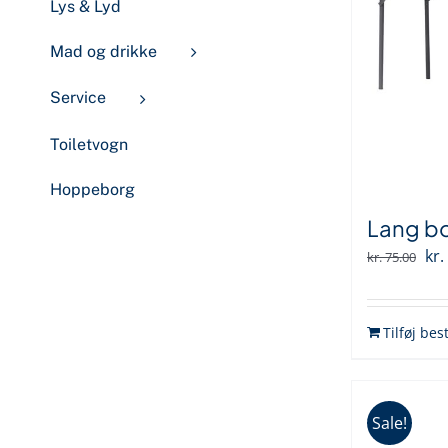
Lys & Lyd
Mad og drikke
Service
Toiletvogn
Hoppeborg
Lang b
De
kr.
kr.
75.00
opr
pri
Tilføj best
var
kr.
Sale!