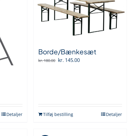
Borde/Bænkesæt
Den
Den
kr.
145.00
kr.
180.00
oprindelige
aktuelle
pris
pris
var:
er:
kr. 180.00.
kr. 145.00.
Detaljer
Tilføj bestilling
Detaljer