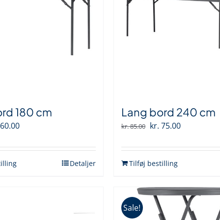
ord 180 cm
Lang bord 240 cm
n
Den
Den
Den
60.00
kr.
75.00
kr.
85.00
indelige
aktuelle
oprindelige
aktuelle
s
pris
pris
pris
illing
Detaljer
Tilføj bestilling
:
er:
var:
er:
 75.00.
kr. 60.00.
kr. 85.00.
kr. 75.00.
Sale!