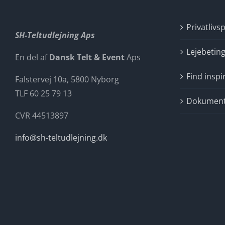
Privatlivsp
SH-Teltudlejning Aps
Lejebeting
En del af
Dansk Telt & Event
Aps
Find inspi
Falstervej 10a, 5800 Nyborg
TLF 60 25 79 13
Dokumente
CVR 44513897
info@sh-teltudlejning.dk