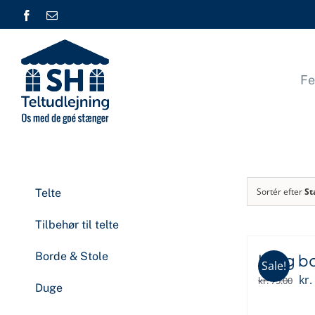
Skip
Facebook
E-
mail
to
content
Fe
Sortér efter
St
Telte
Tilbehør til telte
Borde & Stole
Lang b
Sale!
De
kr.
kr.
75.00
Duge
opr