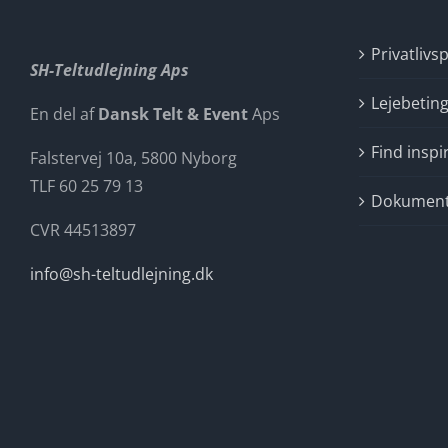
Privatlivsp
SH-Teltudlejning Aps
Lejebeting
En del af
Dansk Telt & Event
Aps
Find inspi
Falstervej 10a, 5800 Nyborg
TLF 60 25 79 13
Dokumente
CVR 44513897
info@sh-teltudlejning.dk