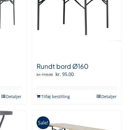
Rundt bord Ø160
Den
Den
kr.
95.00
kr.
110.00
oprindelige
aktuelle
pris
pris
Detaljer
Tilføj bestilling
Detaljer
var:
er:
kr. 110.00.
kr. 95.00.
Sale!