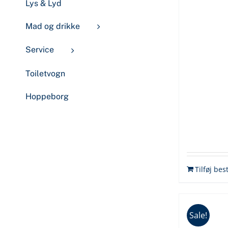
pri
Lys & Lyd
var
Mad og drikke
kr.
Service
Toiletvogn
Hoppeborg
Tilføj best
Sale!