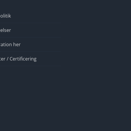
olitik
elser
ration her
r / Certificering