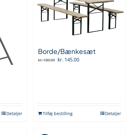
Borde/Bænkesæt
Den
Den
kr.
145.00
kr.
180.00
oprindelige
aktuelle
pris
pris
var:
er:
kr. 180.00.
kr. 145.00.
Detaljer
Tilføj bestilling
Detaljer