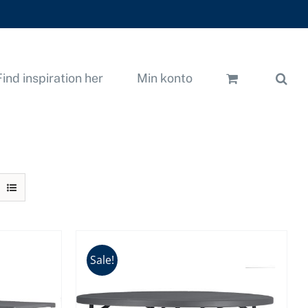
Find inspiration her
Min konto
Sale!