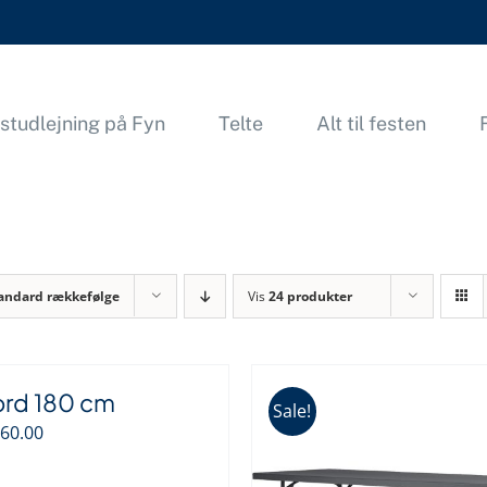
studlejning på Fyn
Telte
Alt til festen
andard rækkefølge
Vis
24 produkter
ord 180 cm
Sale!
n
Den
60.00
indelige
aktuelle