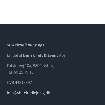
SH-Teltudlejning Aps
En del af
Dansk Telt & Event
Aps
Falstervej 10a, 5800 Nyborg
TLF 60 25 79 13
CVR 44513897
info@sh-teltudlejning.dk