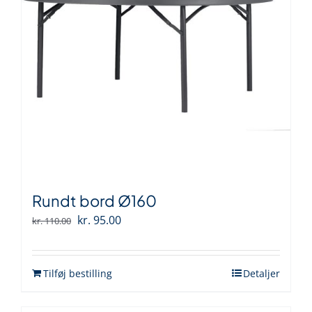
Rundt bord Ø160
Den
Den
kr.
95.00
kr.
110.00
oprindelige
aktuelle
pris
pris
Tilføj bestilling
Detaljer
var:
er:
kr. 110.00.
kr. 95.00.