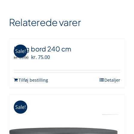
Relaterede varer
Lang bord 240 cm
Sale!
Den
Den
kr.
75.00
kr.
85.00
oprindelige
aktuelle
pris
pris
Tilføj bestilling
Detaljer
var:
er:
kr. 85.00.
kr. 75.00.
Sale!