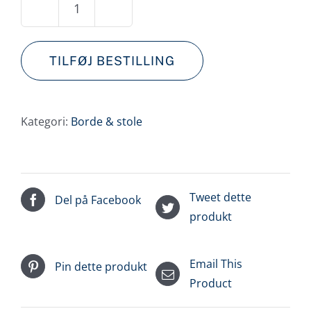
Rundt
bord
Ø180
TILFØJ BESTILLING
antal
Kategori:
Borde & stole
Tweet dette
Del på Facebook
produkt
Email This
Pin dette produkt
Product