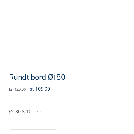
Rundt bord Ø180
Den
Den
kr.
105.00
kr.
120.00
oprindelige
aktuelle
pris
pris
Ø180 8-10 pers.
var:
er:
kr. 120.00.
kr. 105.00.