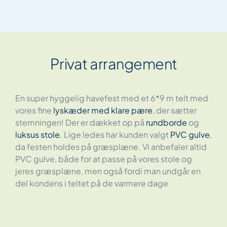
Privat arrangement
En super hyggelig havefest med et 6*9 m telt med
vores fine
lyskæder med klare pære
, der sætter
stemningen! Der er dækket op på
rundborde
og
luksus stole
. Lige ledes har kunden valgt
PVC gulve
,
da festen holdes på græsplæne. Vi anbefaler altid
PVC gulve, både for at passe på vores stole og
jeres græsplæne, men også fordi man undgår en
del kondens i teltet på de varmere dage