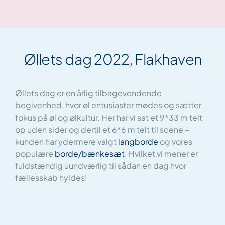
Øllets dag 2022, Flakhaven
Øllets dag er en årlig tilbagevendende
begivenhed, hvor øl entusiaster mødes og sætter
fokus på øl og ølkultur. Her har vi sat et 9*33 m telt
op uden sider og dertil et 6*6 m telt til scene –
kunden har ydermere valgt
langborde
og vores
populære
borde/bænkesæt
. Hvilket vi mener er
fuldstændig uundværlig til sådan en dag hvor
fællesskab hyldes!