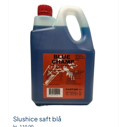
Slushice saft blå
kr.
110.00