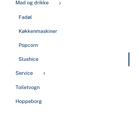
Mad og drikke
Fadøl
Køkkenmaskiner
Popcorn
Slushice
Service
Toiletvogn
Hoppeborg