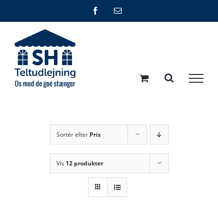
Skip
Facebook
E-
mail
to
content
Sortér efter
Pris
Vis
12 produkter