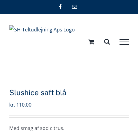
Skip
Facebook
E-
mail
to
content
Slushice saft blå
kr.
110.00
Med smag af sød citrus.