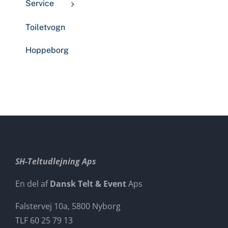
Service
Toiletvogn
Hoppeborg
SH-Teltudlejning Aps
En del af
Dansk Telt & Event
Aps
Falstervej 10a, 5800 Nyborg
TLF 60 25 79 13