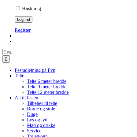
Husk mig
Register
Søg
efter:
Festudlejning på Fyn
Telte
Telte 6 meter bredde
Telte 9 meter bredde
Telte 12 meter bredde
Alt til festen
Tilbehør til telte
Borde og stole
Duge
Lys og lyd
Mad og drikke
Service
Toiletvogn