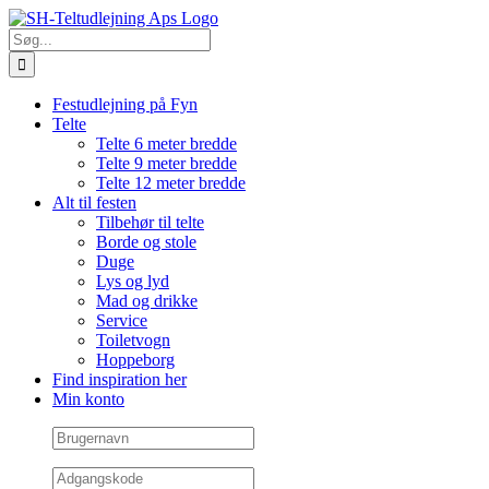
Skip
Facebook
E-
to
mail
Søg
content
efter:
Festudlejning på Fyn
Telte
Telte 6 meter bredde
Telte 9 meter bredde
Telte 12 meter bredde
Alt til festen
Tilbehør til telte
Borde og stole
Duge
Lys og lyd
Mad og drikke
Service
Toiletvogn
Hoppeborg
Find inspiration her
Min konto