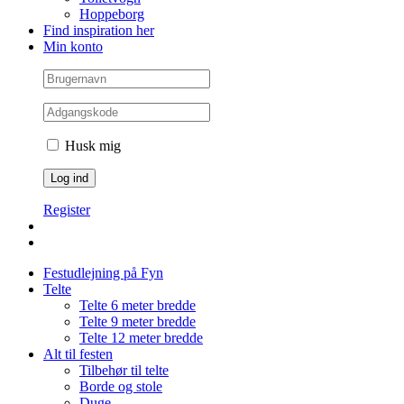
Hoppeborg
Find inspiration her
Min konto
Husk mig
Register
Festudlejning på Fyn
Telte
Telte 6 meter bredde
Telte 9 meter bredde
Telte 12 meter bredde
Alt til festen
Tilbehør til telte
Borde og stole
Duge