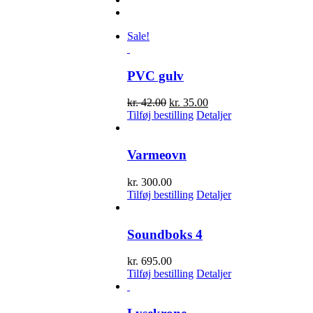
Sale!
PVC gulv
Den
Den
kr.
42.00
kr.
35.00
oprindelige
aktuelle
Tilføj bestilling
Detaljer
pris
pris
var:
er:
kr. 42.00.
kr. 35.00.
Varmeovn
kr.
300.00
Tilføj bestilling
Detaljer
Soundboks 4
kr.
695.00
Tilføj bestilling
Detaljer