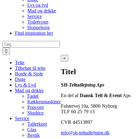
Lys og lyd
Mad og drikke
Service
Toiletvogn
Hoppeborg
Find inspiration her
Søg
efter:
Close
×
Telte
product
quick
Tilbehør til telte
Titel
view
Borde & Stole
Duge
SH-Teltudlejning Aps
Lys & Lyd
Mad og drikke
En del af
Dansk Telt & Event
Aps
Fadøl
Køkkenmaskiner
Falstervej 10a, 5800 Nyborg
Popcorn
TLF 60 25 79 13
Slushice
Service
CVR 44513897
Tallerkner
Glas
info@sh-teltudlejning.dk
Bestik