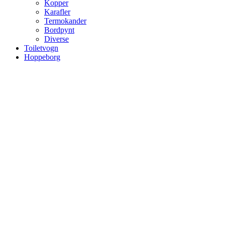
Kopper
Karafler
Termokander
Bordpynt
Diverse
Toiletvogn
Hoppeborg