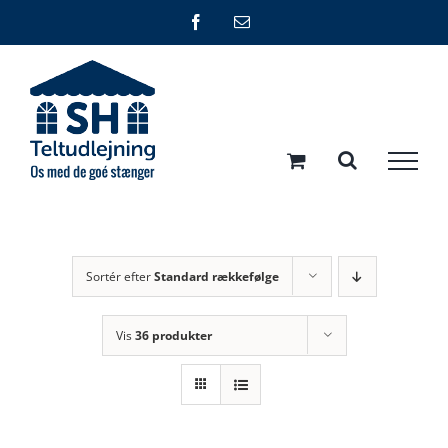
Skip
Facebook
E-
mail
to
content
Sortér efter
Standard rækkefølge
Vis
36 produkter