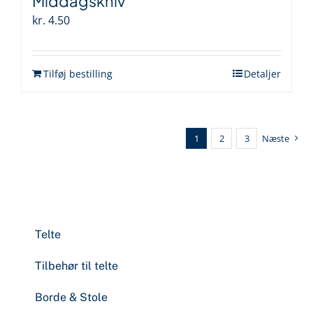
Middagskniv
kr.
4.50
Tilføj bestilling
Detaljer
1
2
3
Næste
Telte
Tilbehør til telte
Borde & Stole