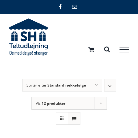
Skip
Facebook
E-
mail
to
content
Sortér efter
Standard rækkefølge
Vis
12 produkter