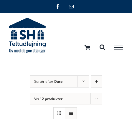
Skip
Facebook
E-
mail
to
content
Sortér efter
Dato
Vis
12 produkter