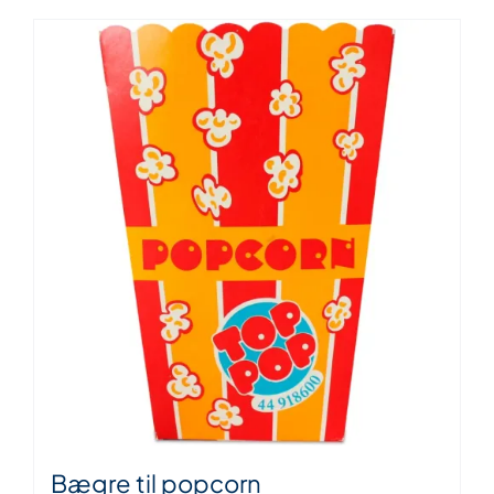
Bægre til popcorn