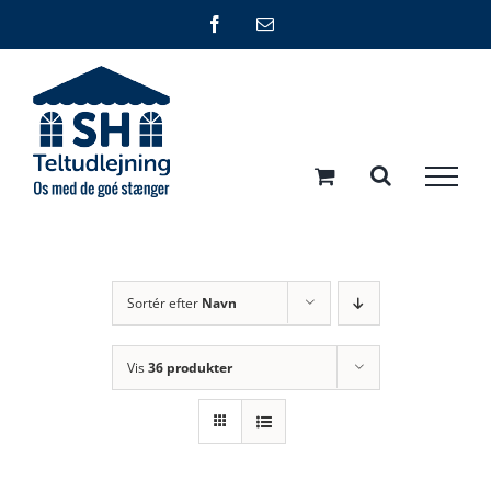
Skip
Facebook
E-
mail
to
content
Sortér efter
Navn
Vis
36 produkter