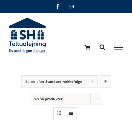
Skip
Facebook
E-
mail
to
content
Sortér efter
Standard rækkefølge
Vis
36 produkter