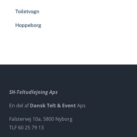
Toiletvogn
Hoppeborg
SH-Teltudlejning Aps
En del af
Dansk Telt & Event
Aps
Falstervej 10a, 5800 Nyborg
TLF 60 25 79 13