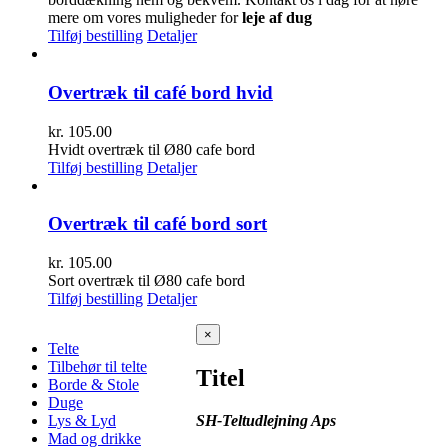
mere om vores muligheder for
leje af dug
Tilføj bestilling
Detaljer
Overtræk til café bord hvid
kr.
105.00
Hvidt overtræk til Ø80 cafe bord
Tilføj bestilling
Detaljer
Overtræk til café bord sort
kr.
105.00
Sort overtræk til Ø80 cafe bord
Tilføj bestilling
Detaljer
Close
×
Telte
product
quick
Tilbehør til telte
Titel
view
Borde & Stole
Duge
SH-Teltudlejning Aps
Lys & Lyd
Mad og drikke