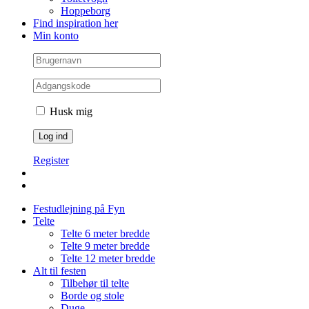
Hoppeborg
Find inspiration her
Min konto
Husk mig
Register
Festudlejning på Fyn
Telte
Telte 6 meter bredde
Telte 9 meter bredde
Telte 12 meter bredde
Alt til festen
Tilbehør til telte
Borde og stole
Duge