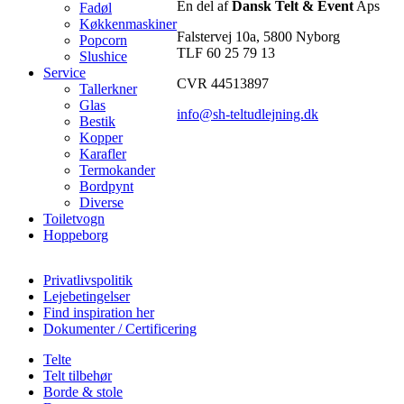
En del af
Dansk Telt & Event
Aps
Fadøl
Køkkenmaskiner
Falstervej 10a, 5800 Nyborg
Popcorn
TLF 60 25 79 13
Slushice
Service
CVR 44513897
Tallerkner
Glas
info@sh-teltudlejning.dk
Bestik
Kopper
Karafler
Termokander
Bordpynt
Diverse
Toiletvogn
Hoppeborg
Privatlivspolitik
Lejebetingelser
Find inspiration her
Dokumenter / Certificering
Telte
Telt tilbehør
Borde & stole