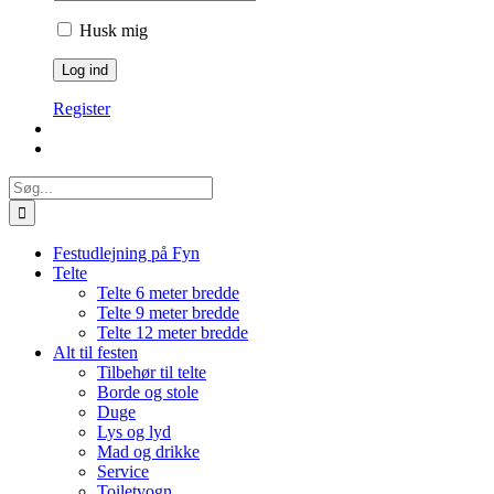
Husk mig
Register
Søg
efter:
Festudlejning på Fyn
Telte
Telte 6 meter bredde
Telte 9 meter bredde
Telte 12 meter bredde
Alt til festen
Tilbehør til telte
Borde og stole
Duge
Lys og lyd
Mad og drikke
Service
Toiletvogn