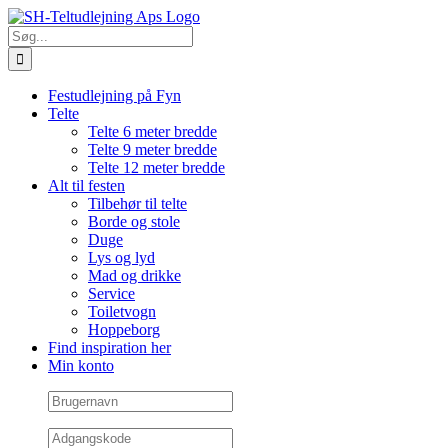
Skip
Facebook
E-
to
mail
Søg
content
efter:
Festudlejning på Fyn
Telte
Telte 6 meter bredde
Telte 9 meter bredde
Telte 12 meter bredde
Alt til festen
Tilbehør til telte
Borde og stole
Duge
Lys og lyd
Mad og drikke
Service
Toiletvogn
Hoppeborg
Find inspiration her
Min konto