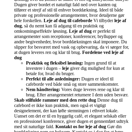
Dugen giver bordet et naturligt fald ned over kanten og
tilfører et strejf af stil til enhver borddækning. Ideel til både
private og professionelle arrangementer, hvor detaljerne gør
hele forskellen.
Leje af dug til cafeborde
Vi tilbyder
leje af
dug
, så du nemt kan få adgang til en praktisk og
omkostningseffektiv løsning.
Leje af dug
er perfekt til
arrangementer som receptioner, konferencer, bryllupper og
andre begivenheder, hvor borddækningen skal imponere. Du
slipper for besværet med vask og opbevaring, da vi sørger for,
at dugen leveres ren og klar til brug.
Fordelene ved leje af
dug
Praktisk og fleksibel løsning:
Ingen grund til at
investere i dugen –
leje
giver dig mulighed for kun at
betale for, hvad du bruger.
Perfekt til alle anledninger:
Dugen er ideel til
cafeborde ved både små og store sammenkomster.
Nem håndtering:
Vores duge leveres rene og klar til
brug. Efter arrangementet returnere I dem uden besvær.
Skab stilfulde rammer med den rette dug
Denne dug til
cafebord er ikke kun praktisk, men også et vigtigt
designelement, der kan løfte stemningen i ethvert lokale.
Uanset om det er til en hyggelig café, et elegant selskab eller
en professionel konference, giver dugen et gennemført udtryk
med sit naturlige fald.
Kontakt os for leje af dug
Gør din
borddækning nem og bekvem. Kontakt os i dag for at høre