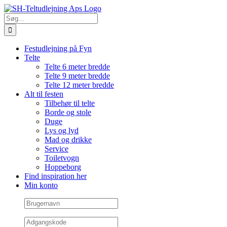
Skip
Facebook
E-
to
mail
Søg
content
efter:
Festudlejning på Fyn
Telte
Telte 6 meter bredde
Telte 9 meter bredde
Telte 12 meter bredde
Alt til festen
Tilbehør til telte
Borde og stole
Duge
Lys og lyd
Mad og drikke
Service
Toiletvogn
Hoppeborg
Find inspiration her
Min konto