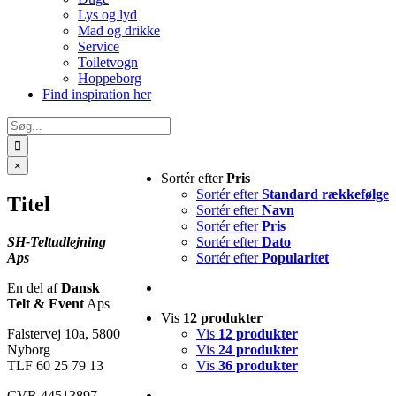
Lys og lyd
Mad og drikke
Service
Toiletvogn
Hoppeborg
Find inspiration her
Søg
efter:
Close
×
Sortér efter
Pris
product
quick
Sortér efter
Standard rækkefølge
Titel
view
Sortér efter
Navn
Sortér efter
Pris
SH-Teltudlejning
Sortér efter
Dato
Aps
Sortér efter
Popularitet
En del af
Dansk
Telt & Event
Aps
Vis
12 produkter
Falstervej 10a, 5800
Vis
12 produkter
Nyborg
Vis
24 produkter
TLF 60 25 79 13
Vis
36 produkter
CVR 44513897