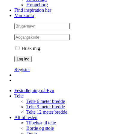
Hoppeborg
Find inspiration her
Min konto
Husk mig
Register
Festudlejning på Fyn
Telte
Telte 6 meter bredde
Telte 9 meter bredde
Telte 12 meter bredde
Alt til festen
Tilbehør til telte
Borde og stole
Duge