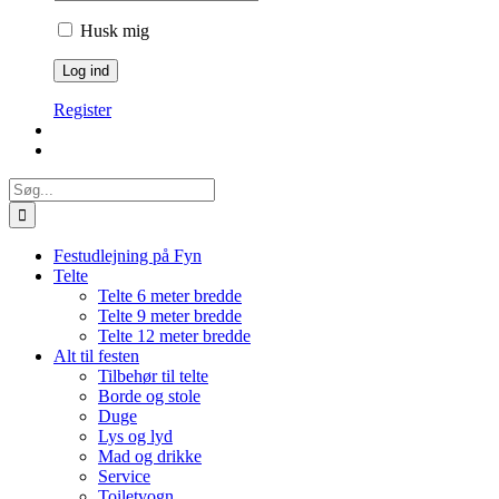
Husk mig
Register
Søg
efter:
Festudlejning på Fyn
Telte
Telte 6 meter bredde
Telte 9 meter bredde
Telte 12 meter bredde
Alt til festen
Tilbehør til telte
Borde og stole
Duge
Lys og lyd
Mad og drikke
Service
Toiletvogn