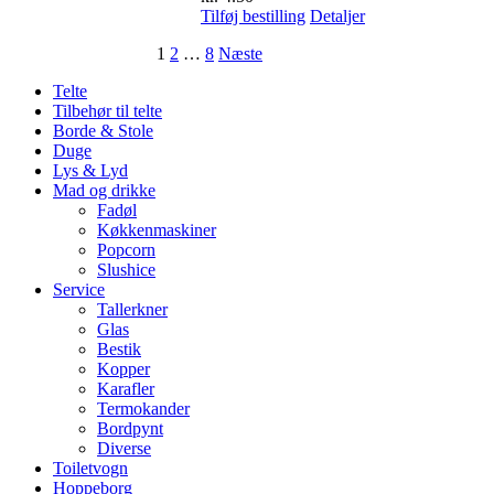
Tilføj bestilling
Detaljer
1
2
…
8
Næste
Telte
Tilbehør til telte
Borde & Stole
Duge
Lys & Lyd
Mad og drikke
Fadøl
Køkkenmaskiner
Popcorn
Slushice
Service
Tallerkner
Glas
Bestik
Kopper
Karafler
Termokander
Bordpynt
Diverse
Toiletvogn
Hoppeborg